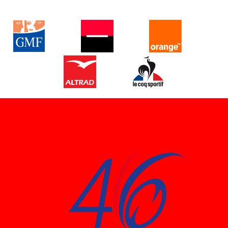
AUSSI AU COMITE
DEPARTEMENTAL DE RUGBY DU
LOT
PARC ANIMALIER
On aime la nature, les animaux mais les decouvrir au parc animalier
de Gramat c'est encore mieux. Venez-vous y promener et assister
egalement lors de votre visite au nourrissage des animaux (les
ours, les loupsâ€¦) au parc zoologique dans le nord du Lot.
JOUER AU RUGBY FEMININ
rugby vacances organise des stages de perfectionnement rugby
féminin pendant les vacances été 2017 à souillac. les filles jouent